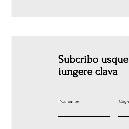
Subcribo usque
iungere clava
Praenomen
Cog