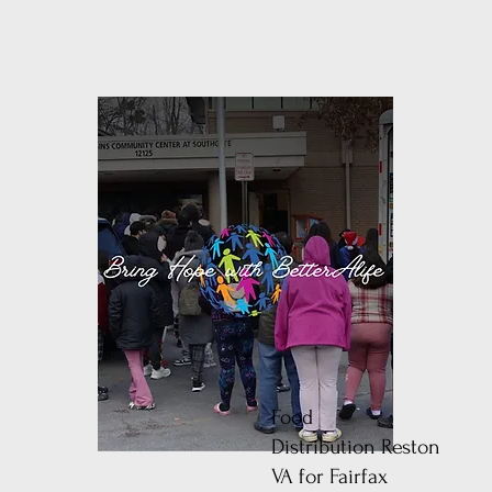
Food
Distribution
Reston
VA for Fairfax