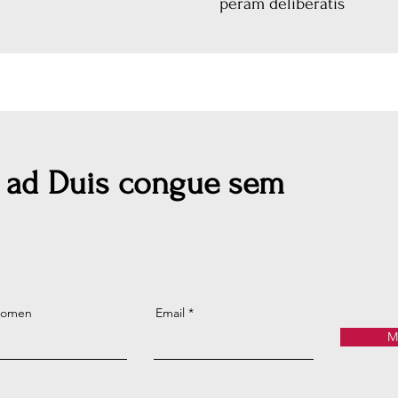
peram deliberatis
 ad Duis congue sem
nomen
Email
M