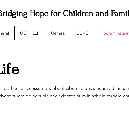
Bridging Hope for Children and Fami
neral
GET HELP
General
DONO
Programmata et
ife
apothecae accessum praebent cibum, cibus ianuam ad ianuam lib
habent curam de pecunia nec edentes dum in schola studere c