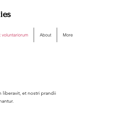
lies
 voluntariorum
About
More
eravit, et nostri prandii
onantur.